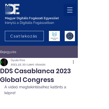
Magyar Digitális Fogászati Egyesület
Iránytű a Digitális Fogászatban
Csatlakozás
Bejegyzés
Gyula Kiss
2023. júl. 20.
1 perc olvasás
DDS Casablanca 2023
Global Congress
A videó megtekintéséhez kattints a 
képre!