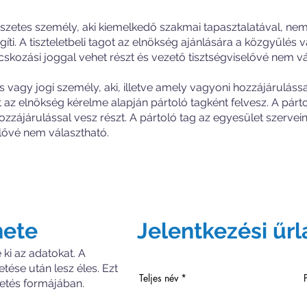
szetes személy, aki kiemelkedő szakmai tapasztalatával, nemz
i. A tiszteletbeli tagot az elnökség ajánlására a közgyűlés vál
skozási joggal vehet részt és vezető tisztségviselővé nem vá
s vagy jogi személy, aki, illetve amely vagyoni hozzájárulás
t az elnökség kérelme alapján pártoló tagként felvesz. A párt
zájárulással vesz részt. A pártoló tag az egyesület szervei
elővé nem választható.
nete
Jelentkezési űrl
e ki az adatokat. A
etése után lesz éles. Ezt
Teljes név
izetés formájában.