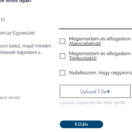
k (éves díjak)
Ft
íteni az Egyesület
Megismertem és elfogadom 
Alapszabályát!
apon belül, majd minden
lesek teljesíteni a
Megismertem és elfogadom 
Tájékoztatót!
Nyilatkozom, hogy nagykorú
Upload File
relem minta
Upload supported file (Max 15MB)
Küldés