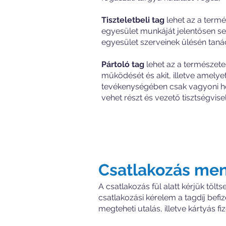
Tiszteletbeli tag
lehet az a termé
egyesület munkáját jelentősen segít
egyesület szerveinek ülésén tanác
Pártoló tag
lehet az a természete
működését és akit, illetve amelye
tevékenységében csak vagyoni hoz
vehet részt és vezető tisztségvis
Csatlakozás me
A csatlakozás fül alatt kérjük tölts
csatlakozási kérelem a tagdíj befiz
megteheti utalás, illetve kártyás f