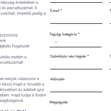
íthatóság érdekében a
t és pecsétszámát. A
E-mail
a számlát, innentől pedig a
Tagsági kategória
-51100005
Bank
itális Fogászati
Számlázási név/cégnév
talás esetén a
pecsétszámát!
tén kérjük válasszon a
Adószám
k közül majd a "tovább a
vetően az adatait újra
ben, majd tudja is fizetni
 segítségével.
Megjegyzés