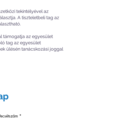
etközi tekintélyével az
asztja. A tiszteletbeli tag az
lasztható.
sal támogatja az egyesület
oló tag az egyesület
nek ülésén tanácskozási joggal
ap
Pecsétszám