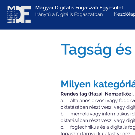
Magyar Digitális Fogászati Egyesület
Kezdőla
Iránytű a Digitális Fogászatban
Tagság és
Milyen kategóri
Rendes tag (Hazai, Nemzetközi, 
a. általános orvosi vagy fogorvos
oktatásában részt vesz, vagy digi
b. mérnöki vagy informatikusi dip
oktatásában részt vesz, vagy digi
c. fogtechnikus és a digitális fog
fogászati tárgyú kutatást végez,