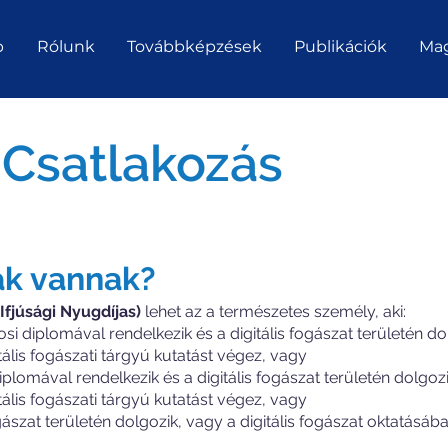
p
Rólunk
Továbbképzések
Publikációk
Mag
 Csatlakozás
ák vannak?
Ifjúsági Nyugdíjas)
lehet az a természetes személy, aki:
i diplomával rendelkezik és a digitális fogászat területén do
tális fogászati tárgyú kutatást végez, vagy
lomával rendelkezik és a digitális fogászat területén dolgozik
tális fogászati tárgyú kutatást végez, vagy
ászat területén dolgozik, vagy a digitális fogászat oktatásában