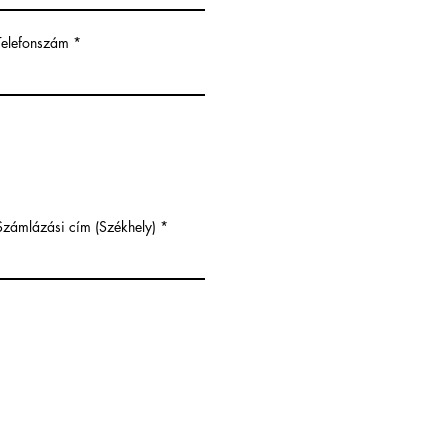
Telefonszám
Számlázási cím (Székhely)