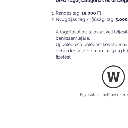
DIFO Tagdíjkategóriák és összege
Rendes tag:
15.000
Ft
Nyugdíjas tag / Ifjúsági tag:
5.000
A tagdíjakat átutalással kell teljes
bankszámlájára.
Új belépők a belépést követő 8 n
évben legkésőbb március 31-ig köte
fizetést.
Egyesület – belépési ké