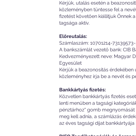
Kérjük, utalás esetén a beazonos
közleményben tüntesse fel a nevé
fizetést követően kiállítjuk Önnek 
tagsága aktív.
Előreutalás:
Számlaszám: 10701214-73139573
A bankszámlát vezető bank: CIB 
Kedvezményezett neve: Magyar Dig
Egyesület
Kérjük a beazonosítás érdekében u
közleményhez írja be a nevét és 
Bankkártyás fizetés:
Közvetlen bankkártyás fizetés ese
lenti menüben a tagsági kategóriá
pénztárhoz" gomb megnyomását kö
meg kell adnia, a számlázás érdeké
az éves tagsági díjat bankkártyája