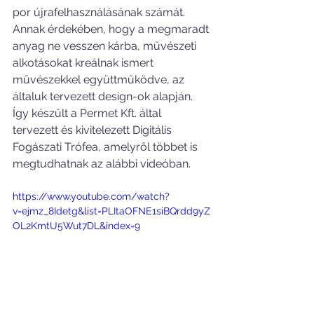
por újrafelhasználásának számát. 
Annak érdekében, hogy a megmaradt 
anyag ne vesszen kárba, művészeti 
alkotásokat kreálnak ismert 
művészekkel együttműködve, az 
általuk tervezett design-ok alapján. 
Így készült a Permet Kft. által 
tervezett és kivitelezett Digitális 
Fogászati Trófea, amelyről többet is 
megtudhatnak az alábbi videóban.
https://www.youtube.com/watch?
v=ejmz_8Idetg&list=PLItaOFNE1siBQrdd9yZ
OL2KmtU5Wut7DL&index=9