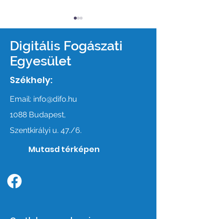
Digitális Fogászati
Egyesület
Székhely:
Digitális Fogászati
DDS - Csatlak
Email:
info@difo.hu
Kongresszus 2026 –
2026
1088 Budapest,
Save the date
Szentkirályi u. 47./6.
Mutasd térképen