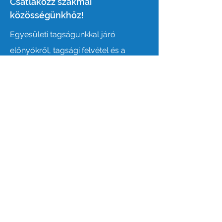
Kövess minket a facebook-on!
Csatlakozz szakmai
közösségünkhöz!
Egyesületi tagságunkkal járó
előnyökről, tagsági felvétel és a
csatlakozás feltételeiről tájékozódj a
lenti Csatlakozás gombra kattintva!
Csatlakozás
Online kapcsolatfelvétel
Név:
E-mail