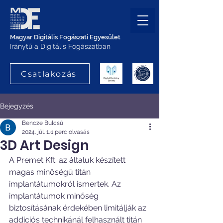
Magyar Digitális Fogászati Egyesület
Iránytű a Digitális Fogászatban
Csatlakozás
Bejegyzés
Bencze Bulcsú
2024. júl. 1.
1 perc olvasás
3D Art Design
A Premet Kft. az általuk készített 
magas minőségű titán 
implantátumokról ismertek. Az 
implantátumok minőség 
biztosításának érdekében limitálják az 
addiciós technikánál felhasznált titán 