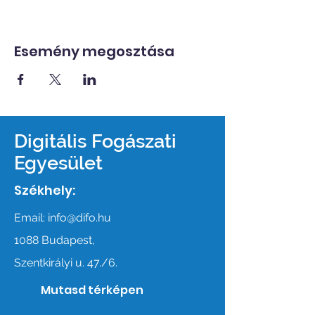
Esemény megosztása
Digitális Fogászati
Egyesület
Székhely:
Email:
info@difo.hu
1088 Budapest,
Szentkirályi u. 47./6.
Mutasd térképen