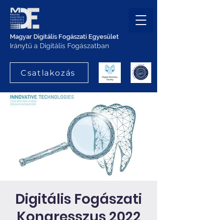
Magyar Digitális Fogászati Egyesület
Iránytű a Digitális Fogászatban
Csatlakozás
Digitális Fogászati
Kongresszus 2022