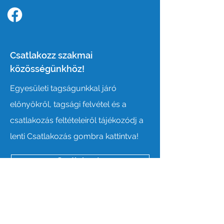
Kövess minket a facebook-on!
Csatlakozz szakmai
közösségünkhöz!
Egyesületi tagságunkkal járó
előnyökről, tagsági felvétel és a
csatlakozás feltételeiről tájékozódj a
lenti Csatlakozás gombra kattintva!
Csatlakozás
Online kapcsolatfelvétel
Név: